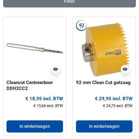
Filter
visibility
visibility
Cleancut Centreerboor
92 mm Clean Cut gatzaag
DDH2CC2
€ 18,95 incl. BTW
€ 29,95 incl. BTW
€ 15,66 excl. BTW
€ 24,75 excl. BTW
In winkelwagen
In winkelwagen