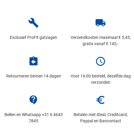
build
local_shipping
Exclusief ProFit gatzagen
Verzendkosten maximaal € 5,45,
gratis vanaf € 145,-
assignment_return
schedule
Retourneren binnen 14 dagen
Voor 16:00 besteld, dezelfde dag
verzonden
contact_support
euro_symbol
Bellen en Whatsapp +31 6 4643
Betalen met iDeal, Creditcard,
7845
Paypal en Bancontact