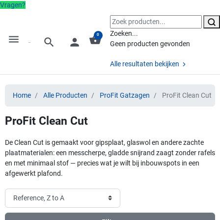
Vragen?
Zoeken...
0
menu
shopping_basket
search
person
Geen producten gevonden
Alle resultaten bekijken
Home
Alle Producten
ProFit Gatzagen
ProFit Clean Cut
ProFit Clean Cut
De Clean Cut is gemaakt voor gipsplaat, glaswol en andere zachte
plaatmaterialen: een messcherpe, gladde snijrand zaagt zonder rafels
en met minimaal stof — precies wat je wilt bij inbouwspots in een
afgewerkt plafond.